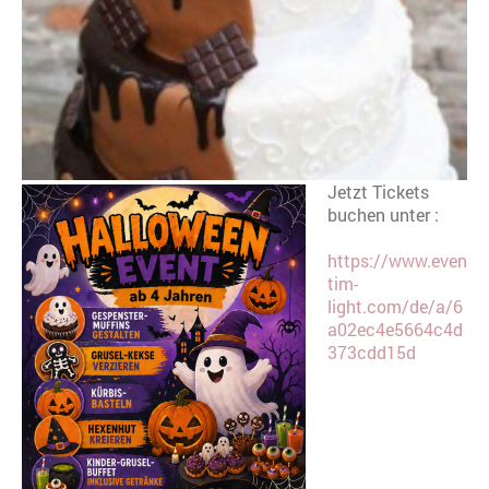
Jetzt Tickets
buchen unter :
https://www.even
tim-
light.com/de/a/6
a02ec4e5664c4d
373cdd15d